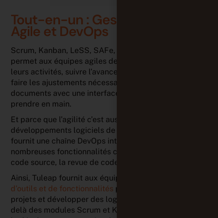
Tout-en-un : Gestion de Projet
Agile et DevOps
Scrum, Kanban, LeSS, SAFe, approche mixte… Tuleap
permet aux équipes agiles de planifier leurs sprints et
leurs activités, suivre l’avancement de leur projet,
faire les ajustements nécessaires, collaborer sur des
documents avec une interface moderne et facile à
prendre en main.
Et parce que l’agilité c’est aussi faire des
développements logiciels de qualité, Tuleap
fournit une chaîne DevOps intégrée incluant de
nombreuses fonctionnalités comme la gestion de
code source, la revue de code et la gestion des tests.
Ainsi, Tuleap fournit aux équipes une
large panoplie
d’outils et de fonctionnalités
pour mieux gérer leurs
projets et développer des logiciels de qualité. Au-
delà des modules Scrum et Kanban, Tuleap permet