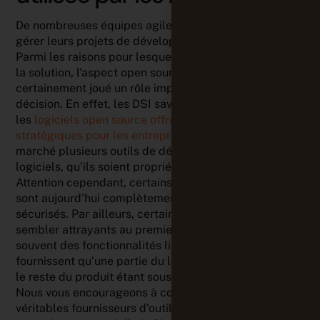
De nombreuses équipes agiles ont choisi Tuleap pour
gérer leurs projets de développement de logiciels.
Parmi les raisons pour lesquelles elles ont opté pour
la solution, l’aspect open source de Tuleap a
certainement joué un rôle important dans la prise de
décision. En effet, les DSI savent bien que
les
logiciels open source offrent des avantages
stratégiques pour les entreprises
.Il existe sur le
marché plusieurs outils de développement de
logiciels, qu’ils soient propriétaires ou open source.
Attention cependant, certains logiciels open source
sont aujourd’hui complètement obsolètes et non
sécurisés. Par ailleurs, certains d’entre eux peuvent
sembler attrayants au premier abord, mais ils ont
souvent des fonctionnalités limitées ; certains ne
fournissent qu’une partie du logiciel en open source,
le reste du produit étant sous licence propriétaire.
Nous vous encourageons à collaborer avec de
véritables fournisseurs d’outils open source qui vous