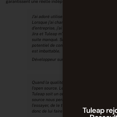
garantissent une réelle indépendance !
J’ai adoré utiliser Tuleap !
Lorsque j’ai changé
d’entreprise, j’ai dû utiliser
Jira et Tuleap m’a tout de
suite manqué. Son
potentiel de configuration
est imbattable.
Développeur sur Capterra
Quand la qualité rencontre
l’open source. Le fait que
Tuleap soit un outil open
source nous permet de
l’essayer, de le tester et
Tuleap rej
donc de lui faire confiance.