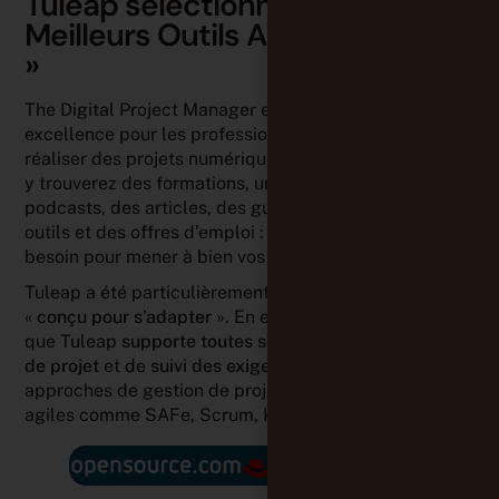
Tuleap sélectionné dans les « 10
Meilleurs Outils ALM pour 2025
»
The Digital Project Manager est la ressource par
excellence pour les professionnels qui souhaitent
réaliser des projets numériques avant-gardistes. Vous
y trouverez des formations, une communauté, des
podcasts, des articles, des guides pratiques, des
outils et des offres d’emploi : tout ce dont vous avez
besoin pour mener à bien vos projets numériques.
Tuleap a été particulièrement apprécié car il a été
«
conçu pour s’adapter
». En effet, le magazine a noté
que Tuleap
supporte toutes sortes de méthodologie
de projet
et de
suivi des exigences
, avec des
approches de gestion de projet traditionnelles ou
agiles comme SAFe, Scrum, Kanban.