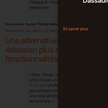
Dassaul
Philippe K. – Directeur de
Tuleap rejoint CATIA 
recherches
continuité entre ing
développement logici
Vous aussi, testez Tuleap dans votre contexte.
En savoir plus
Demander une démo de Tuleap →
Une alternative à la suite
Atlassian plus riche en
fonctionnalités
« Avec Tuleap, nous avons
enfin trouvé un
logiciel
ALM agile
professionnel
qui soit open source. C’est
une vraie alternative tout-
en-un à Jira. »