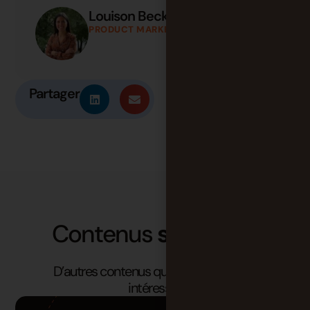
Louison Beck
PRODUCT MARKETING MANAGER
Partager
Contenus
similaires
D’autres contenus qui pourraient vous
intéresser.