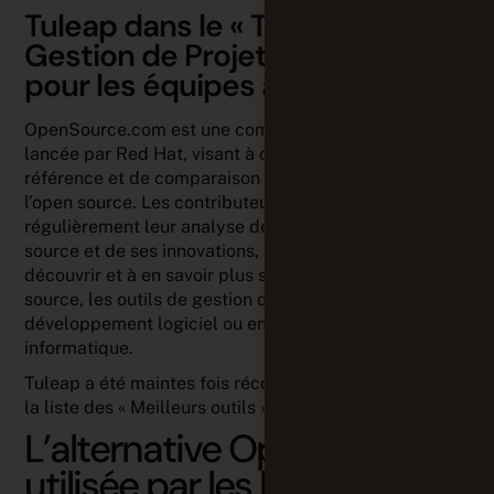
Tuleap dans le « Top 8 outils de
Gestion de Projet open source
pour les équipes agiles » 2022
OpenSource.com est une communauté dynamique
lancée par Red Hat, visant à créer un point de
référence et de comparaison sur tout ce qui concerne
l’open source. Les contributeurs apportent
régulièrement leur analyse de l’écosystème open
source et de ses innovations, invitant les utilisateurs à
découvrir et à en savoir plus sur les alternatives open
source, les outils de gestion de projet agile, le
développement logiciel ou encore le service desk
informatique.
Tuleap a été maintes fois récompensé et classé dans
la liste des « Meilleurs outils ».
L’alternative Open Source
utilisée par les leaders