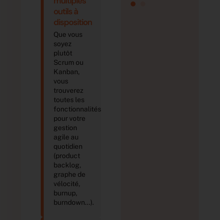
multiples
dans une
da
outils à
entreprise
en
disposition
automobile
au
(>1000
(>
Que vous
employés)
em
soyez
plutôt
Scrum ou
Kanban,
vous
trouverez
toutes les
fonctionnalités
pour votre
gestion
agile au
quotidien
(product
backlog,
graphe de
vélocité,
burnup,
burndown…).