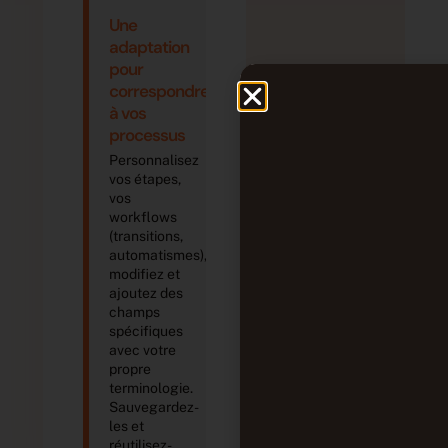
Une
adaptation
pour
correspondre
à vos
processus
Personnalisez
vos étapes,
vos
workflows
(transitions,
automatismes),
modifiez et
ajoutez des
champs
spécifiques
avec votre
propre
terminologie.
Sauvegardez-
les et
réutilisez-