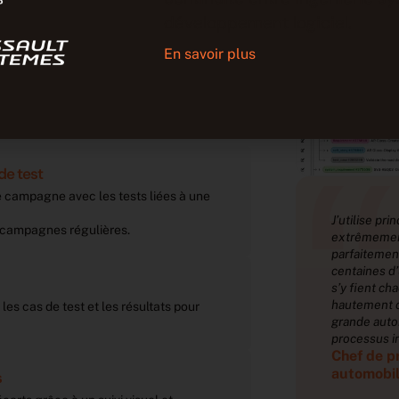
développement logiciel.
 la conformité, mais leur gestion
.
En savoir plus
d ?
“
de test
campagne avec les tests liées à une
ise principalement l’outil Tracker. Il est
J’utilise pri
s campagnes régulières.
mement flexible, puissant et correspond
extrêmement
tement à nos besoins. Aujourd’hui, des
parfaitement
nes d’utilisateurs à travers notre entreprise
centaines d’
ent chaque jour. L’administration est
s’y fient ch
ment configurable, nous donnant une
hautement c
es cas de test et les résultats pour
 autonomie pour adapter l’outil à nos
grande auton
ssus internes.
processus i
 de projet dans une entreprise
Chef de p
mobile (>1000 employés)
automobil
s