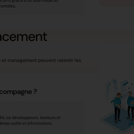
carts grâce à un suivi visuel et
formités.
cacement
té et management peuvent ralentir les
ccompagne ?
ié, où développeurs, testeurs et
êmes outils et informations.