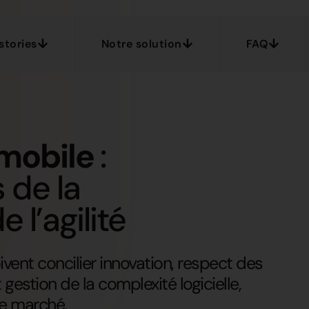
stories
Notre solution
FAQ
omobile
:
s de la
 l’agilité
vent concilier innovation, respect des
estion de la complexité logicielle,
le marché.