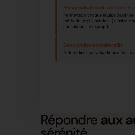
Personnalisation des méthodes d
Permettez à chaque équipe (ingénierie
“
méthode (Agile, hybride…) ainsi que 
consolidée sur le projet.
Des workflows collaboratifs​
Automatisez les validations et les rev
Grâce à Tuleap, nous avons orchestré plusieurs
Grâce
équipes en Scrum de Scrums et livré 3 versions
équip
majeures en 4 ans.
majeu
Thierry Devillechabrolle, Architecte
Thier
technique DevOps du Programme Vitam
tech
Répondre
aux a
sérénité