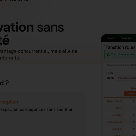
vation
sans
té
vantage concurrentiel, mais elle ne
onformité.
d ?
onception
respecter les exigences sans sacrifier