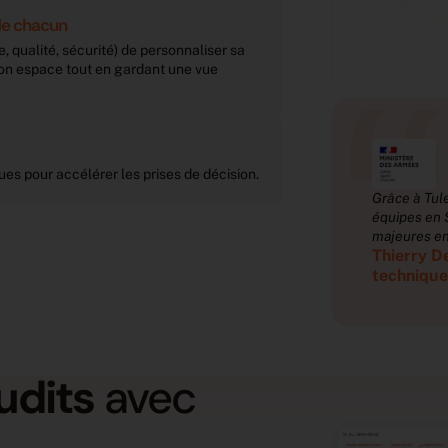
e chacun​
, qualité, sécurité) de personnaliser sa
“
son espace tout en gardant une vue
ues pour accélérer les prises de décision.
 à Tuleap, nous avons orchestré plusieurs
Grâce à Tul
es en Scrum de Scrums et livré 3 versions
équipes en 
res en 4 ans.
majeures en
ry Devillechabrolle, Architecte
Thierry De
nique DevOps du Programme Vitam
techniqu
udits
avec