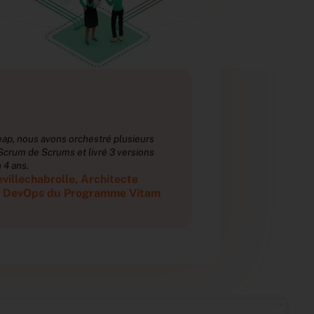
“
“
eap, nous avons orchestré plusieurs
Grâce à Tuleap, n
Scrum de Scrums et livré 3 versions
équipes en Scrum 
 4 ans.
majeures en 4 ans
villechabrolle, Architecte
Thierry Deville
e DevOps du Programme Vitam
technique Dev