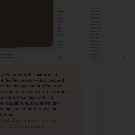
“
“
ncipalement l’outil Tracker. Il est
J’utilise principale
 flexible, puissant et correspond
extrêmement flexi
 à nos besoins. Aujourd’hui, des
parfaitement à nos
utilisateurs à travers notre entreprise
centaines d’utilis
aque jour. L’administration est
s’y fient chaque jo
onfigurable, nous donnant une
hautement config
omie pour adapter l’outil à nos
grande autonomie p
nternes.
processus interne
rojet dans une entreprise
Chef de projet
e (>1000 employés)
automobile (>