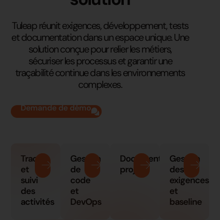
Tuleap réunit exigences, développement, tests
et documentation dans un espace unique. Une
solution conçue pour relier les métiers,
sécuriser les processus et garantir une
traçabilité continue dans les environnements
complexes.
Demande de démo
Tracker
Gestion
Documentation
Gestion
et
de
projet
des
suivi
code
exigences
des
et
et
activités
DevOps
baseline