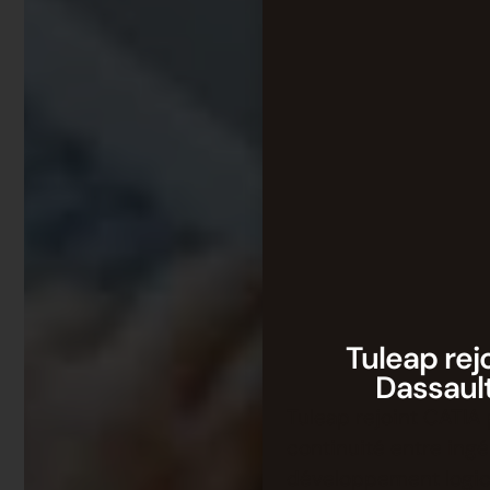
Tuleap rej
Dassaul
Tuleap rejoint CATIA 
continuité entre ing
développement logici