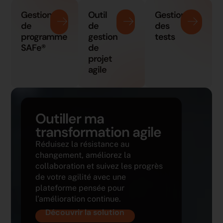
Gestion
Outil
Gestion
de
de
des
programme
gestion
tests
SAFe®
de
projet
agile
Outiller ma
transformation agile
Réduisez la résistance au
changement, améliorez la
collaboration et suivez les progrès
de votre agilité avec une
plateforme pensée pour
l’amélioration continue.
Découvrir la solution