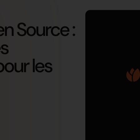
n Source :
es
our les