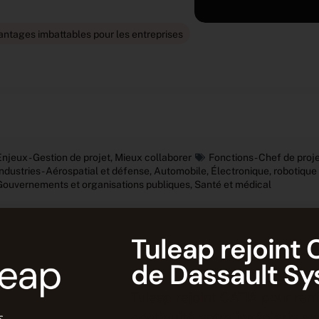
antages imbattables pour les entreprises
Enjeux -
Gestion de projet
,
Mieux collaborer
Fonctions -
Chef de proj
Industries -
Aérospatial et défense
,
Automobile
,
Électronique, robotiqu
Gouvernements et organisations publiques
,
Santé et médical
Tuleap rejoint 
on le rapport 2022 de Redhat sur l’état actuel de l’Open So
ponsables informatiques optent pour des éditeurs de logicie
de Dassault S
rce s’impose de plus en plus comme l’élément indispensable
hnologique et assurer sa place sur le marché de l’innovatio
Tuleap rejoint CATIA pour renf
iciels Open Source pour les entreprises.
continuité entre ingénierie s