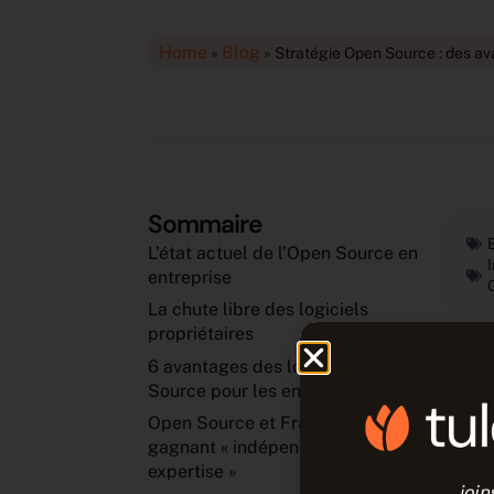
Home
Blog
»
»
Stratégie Open Source : des av
Sommaire
L’état actuel de l’Open Source en
entreprise
La chute libre des logiciels
propriétaires
6 avantages des logiciels Open
Sel
Source pour les entreprises
res
Sou
Open Source et Français : combo
tec
gagnant « indépendance » et «
log
expertise »