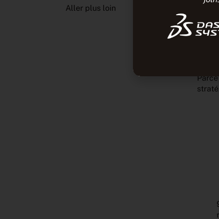
Aller plus loin
L’
en
Parce 
strat