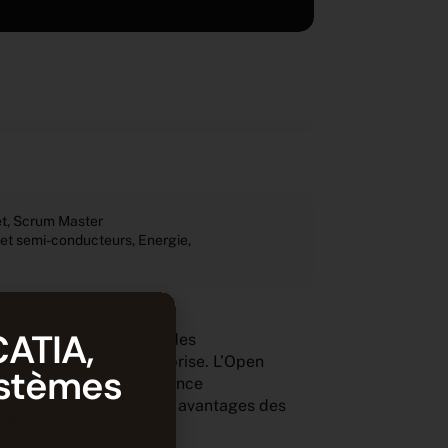
et
,
Scrum Master
e et semi-conducteurs
,
Energie
,
CATIA,
urce d’Entreprise, 82 % des
ls Open Source d’entreprise. L’Open
ystèmes
 pour réussir sa croissance
n. Voyons ensemble les 6 avantages des
orcer la
ystème et