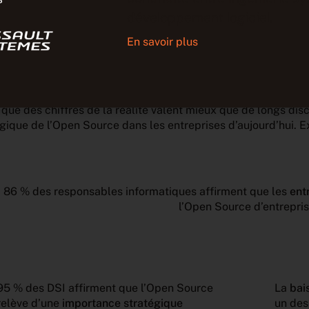
développement logiciel.
état actuel de l’Open
En savoir plus
treprise
que des chiffres de la réalité valent mieux que de longs dis
égique de l’Open Source dans les entreprises d’aujourd’hui. 
86 % des responsables informatiques affirment que les
ent
l’Open Source d’entrepri
95 % des DSI affirment que l’Open Source
La
bai
relève d’une
importance stratégique
un des