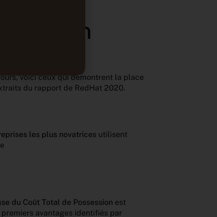
 Source en
cours, voici ceux qui démontrent la place
Extraits du rapport de RedHat 2020.
reprises les plus novatrices
utilisent
se
sse du Coût Total de Possession
est
 premiers avantages identifiés par