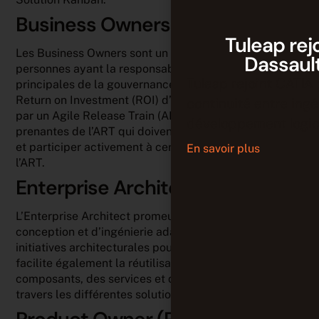
Business Owners
Tuleap rej
Les Business Owners sont un petit groupe de
Dassaul
personnes ayant la responsabilité métier et technique
Tuleap rejoint CATIA 
principales de la gouvernance, de la conformité et du
Return on Investment (ROI) d’une solution développée
continuité entre ing
par un Agile Release Train (ART). Il s’agit de parties
développement logici
prenantes de l’ART qui doivent évaluer l’usage adapté
et participer activement à certains événements de
En savoir plus
l’ART.
Enterprise Architect
L’Enterprise Architect promeut des pratiques de
conception et d’ingénierie adaptatives et pilote les
initiatives architecturales pour le portefeuille. Il
facilite également la réutilisation des idées, des
composants, des services et des modèles éprouvés à
travers les différentes solutions d’un portefeuille.