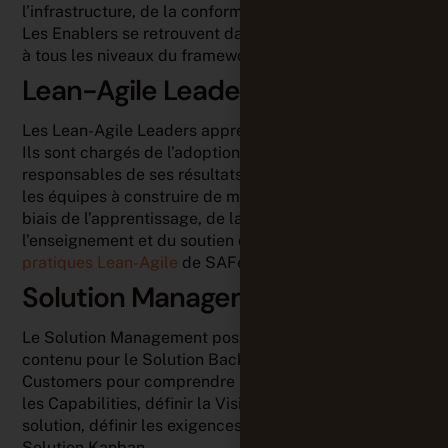
l’infrastructure, de la conformité et de l’architecture.
Les Enablers se retrouvent dans tous les Backlogs et
à tous les niveaux du framework.
Lean-Agile Leaders
Les Lean-Agile Leaders apprennent en permanence.
Ils sont chargés de l’adoption de SAFe
®
et sont
responsables de ses résultats. Ils aident et assistent
les équipes à construire de meilleurs systèmes par le
biais de l’apprentissage, de la présentation, de
l’enseignement et du soutien des
principes et
pratiques Lean-Agile
de SAFe
®
.
Solution Management
Le Solution Management possède l’autorité sur le
contenu pour le Solution Backlog. Il travaille avec les
Customers pour comprendre leurs besoins, prioriser
les Capabilities, définir la Vision et la Roadmap de la
solution, définir les exigences et guider le travail via le
Solution Kanban.