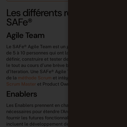
Les différents rôles avec
SAFe
®
Agile Team
Le SAFe
®
Agile Team est un groupe pluridisciplinaire
de 5 à 10 personnes qui ont la capacité et l’autorité de
définir, construire et tester des éléments du produit,
le tout au cours d’une brève boîte temporelle
d’Iteration. Une SAFe
®
Agile Team s’inspire souvent
de la
méthode Scrum
et intègre les rôles Dev Team,
Scrum Master
et Product Owner.
Enablers
Les Enablers prennent en charge les activités
nécessaires pour étendre l’Architectural Runway et
fournir les futures fonctionnalités métier. Ces activités
incluent le développement de l’exploration, de