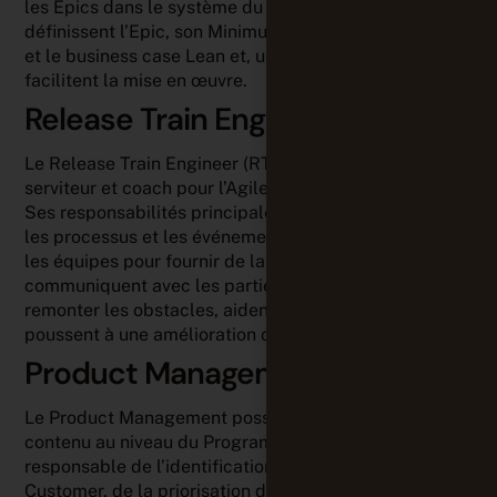
les Epics dans le système du Portfolio Kanban. Ils
définissent l’Epic, son Minimum Viable Product (MVP)
et le business case Lean et, une fois approuvés, en
facilitent la mise en œuvre.
Release Train Engineer (RTE)
Le Release Train Engineer (RTE) est un responsable-
serviteur et coach pour l’Agile Release Train (ART).
Ses responsabilités principales consistent à faciliter
les processus et les événements de l’ART et à assister
les équipes pour fournir de la valeur. Les RTE
communiquent avec les parties prenantes, font
remonter les obstacles, aident à gérer les risques et
poussent à une amélioration continue.
Product Management
Le Product Management possède l’autorité sur le
contenu au niveau du Program Backlog. Il est
responsable de l’identification des besoins du
Customer, de la priorisation des Features, de la