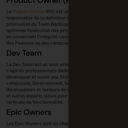
Product Owner (PO)
Le
Product Owner
(PO) est un membre de l’Agile Team
responsable de la définition des Stories et de la
priorisation du Team Backlog pour aider l’équipe à
optimiser l’exécution des priorités du programme tout
en conservant l’intégrité conceptuelle et technique
des Features ou des composants.
Dev Team
La Dev Team est un sous-ensemble de l’Agile Team. Il
s’agit de professionnels dédiés qui peuvent
développer et tester une Story, une Feature ou un
composant. Généralement, la Dev Team inclut des
développeurs et testeurs de logiciels, des ingénieurs
et autres experts requis pour compléter une tranche
verticale de fonctionnalité.
Epic Owners
Les Epic Owners sont en charge de faire progresser