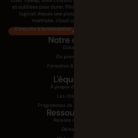
Chez Tuleap, nous croyons aux équipes autonomes
et outillées pour durer. Pilotez tout le cycle de vie
logiciel depuis une plateforme modulaire et
maîtrisée, cloud ou on-premises.
S'inscrire à la newsletter
Notre offre
Cloud
On-premise
Formation & Conseil
L'équipe
À propos de nous
Les clients
Programmes de partenariats
Ressources
Release notes
Démos