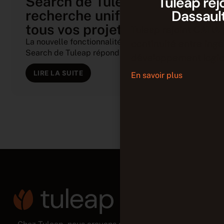
Search de Tuleap : Une
Tuleap rej
Dassaul
recherche unifiée pour
tous vos projets – Démo
Tuleap rejoint CATIA 
La nouvelle fonctionnalité Cross Tracker
continuité entre ing
Search de Tuleap répond à ce besoin (...)
développement logici
LIRE LA SUITE
En savoir plus