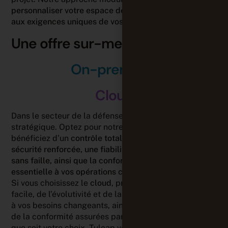
personnaliser votre espace de travail pour répondre
aux exigences uniques de vos missions
.
Une offre sur-mesure
On-premises
Cloud
Dans le secteur de la défense, chaque décision est
stratégique. Optez pour notre solution
on-premises
et
bénéficiez d’un
contrôle total, garantissant une
sécurité renforcée, une fiabilité et une disponibilité
sans faille, ainsi que la conformité réglementaire
essentielle à vos opérations critiques
.
Si vous choisissez le
cloud
, profitez de l’installation
facile, de l’évolutivité et de la flexibilité pour répondre
à vos besoins changeants, ainsi que de la sécurité et
de la conformité assurées par notre plateforme. Quel
que soit votre choix, Tuleap vous propose une solution