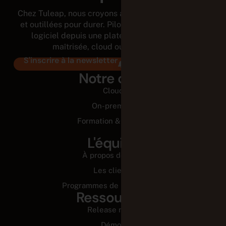
Chez Tuleap, nous croyons aux équipes autonomes
et outillées pour durer. Pilotez tout le cycle de vie
logiciel depuis une plateforme modulaire et
maîtrisée, cloud ou on-premises.
S'inscrire à la newsletter
Notre offre
Cloud
On-premise
Formation & Conseil
L'équipe
À propos de nous
Les clients
Programmes de partenariats
Ressources
Release notes
Démos