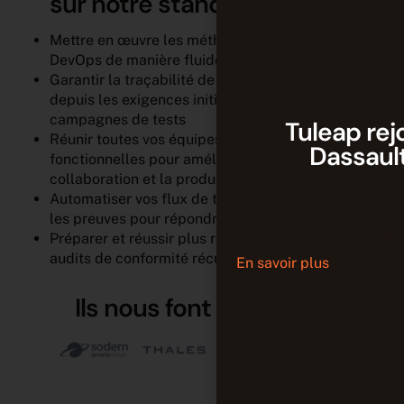
sur notre stand
Mettre en œuvre les méthodologies Agile et
DevOps de manière fluide
Garantir la traçabilité de bout en bout,
depuis les exigences initiales jusqu’aux
campagnes de tests
Tuleap rej
Réunir toutes vos équipes inter-
Dassaul
fonctionnelles pour améliorer la
Tuleap rejoint CATIA 
collaboration et la productivité
Automatiser vos flux de travail et rassembler
continuité entre ing
les preuves pour répondre aux exigences
développement logici
Préparer et réussir plus rapidement les
audits de conformité récurrents
En savoir plus
Ils nous font confiance