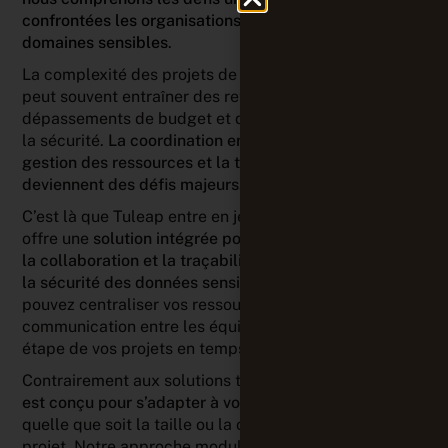
confrontées les organisations travaillant dans ces
domaines sensibles
.
La complexité des projets de défense et de sécurité
peut souvent entraîner des retards, des
dépassements de budget et des risques accrus pour
la sécurité.
La coordination entre les équipes, la
gestion des ressources et la traçabilité des activités
deviennent des défis majeurs.
C’est là que Tuleap entre en jeu. Notre plateforme
offre une
solution intégrée pour la gestion de projets,
la collaboration et la traçabilité, tout en garantissant
la sécurité des données sensibles.
Avec Tuleap, vous
pouvez centraliser vos ressources, faciliter la
communication entre les équipes et suivre chaque
étape de vos projets en temps réel.
Contrairement aux solutions traditionnelles,
Tuleap
est conçu pour s’adapter à vos besoins spécifiques
,
quelle que soit la taille ou la complexité de votre
projet. Notre approche modulaire vous permet de