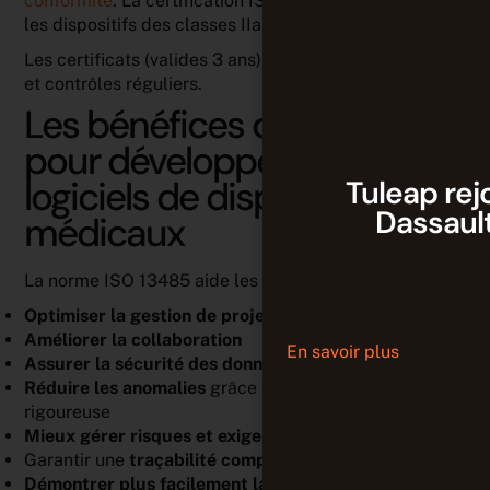
conformité
. La certification ISO est obligatoire pour
les dispositifs des classes IIa, IIb, III.
Les certificats (valides 3 ans) sont soumis à des audits
et contrôles réguliers.
Les bénéfices d’un SMQ
pour développer des
logiciels de dispositifs
Tuleap rej
Dassaul
médicaux
Tuleap rejoint CATIA 
continuité entre ing
La norme ISO 13485 aide les équipes à :
développement logici
Optimiser la gestion de projet logiciel
Améliorer la collaboration
En savoir plus
Assurer la sécurité des données
Réduire les anomalies
grâce à une gestion de tests
rigoureuse
Mieux gérer risques et exigences
Garantir une
traçabilité complète
Démontrer plus facilement la conformité