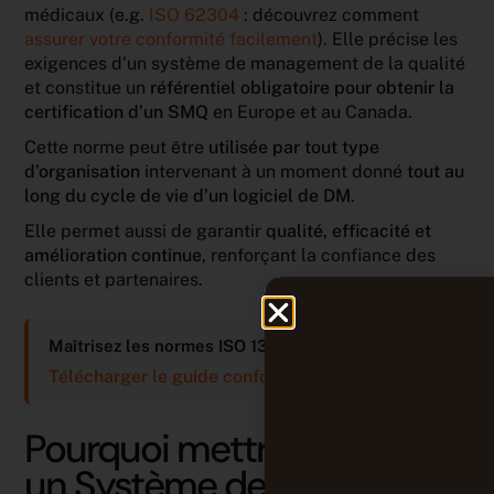
médicaux (e.g.
ISO 62304
: découvrez comment
assurer votre conformité facilement
). Elle précise les
exigences d’un système de management de la qualité
et constitue un
référentiel obligatoire pour obtenir la
certification d’un SMQ
en Europe et au Canada.
Cette norme peut être
utilisée par tout type
d’organisation
intervenant à un moment donné
tout au
long du cycle de vie d’un logiciel de DM
.
Elle permet aussi de garantir
qualité, efficacité et
amélioration continue
, renforçant la confiance des
clients et partenaires.
Maîtrisez les normes ISO 13485 & IEC 62304
Télécharger le guide conformité →
Pourquoi mettre en place
un Système de