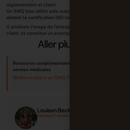
réglementaire et client
Un SMQ bien défini aide aussi à
réussir les audits
et à
obtenir la certification ISO
lorsque nécessaire.
Il améliore l’image de l’entreprise, la satisfaction
client, et constitue un avantage concurrentiel majeur.
Aller plus loin
Ressource complémentaire sur le SMQ & les
normes médicales
Mettre en place un SMQ ISO 13485 avec Tuleap
→
Louison Beck
PRODUCT MARKETING MANAGER