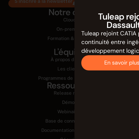
S'inscrire à la newsletter
Notre offre
Tuleap rej
Cloud
Dassaul
On-premise
Tuleap rejoint CATIA 
Formation & Conseil
continuité entre ing
L'équipe
développement logici
À propos de nous
En savoir plu
Les clients
Programmes de partenariats
Ressources
Release notes
Démos
Webinaires
Base de connaissance
Documentation technique